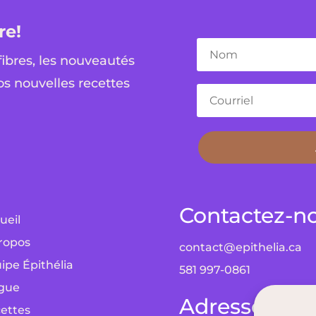
re!
fibres, les nouveautés
os nouvelles recettes
Contactez-n
ueil
ropos
contact@epithelia.ca
ipe Épithélia
581 997-0861
gue
Adresses
ettes