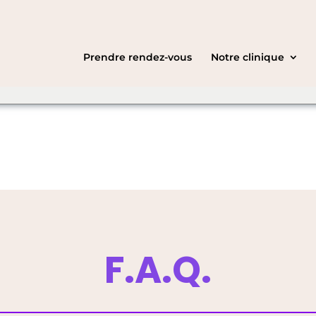
ht be speaking a
C
English
you want to
Prendre rendez-vous
Notre clinique
F.A.Q.