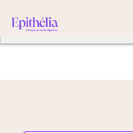
We've detected you mig
different language. Do 
change to: