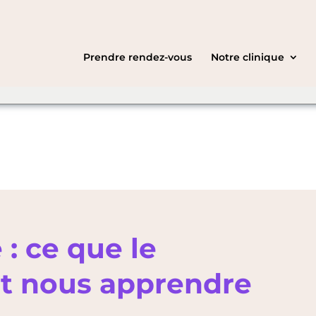
ht be speaking a
C
English
you want to
Prendre rendez-vous
Notre clinique
é : ce que le
t nous apprendre