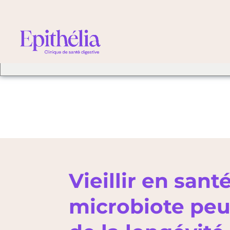
We've detected you mig
different language. Do 
change to:
Vieillir en sant
microbiote peu