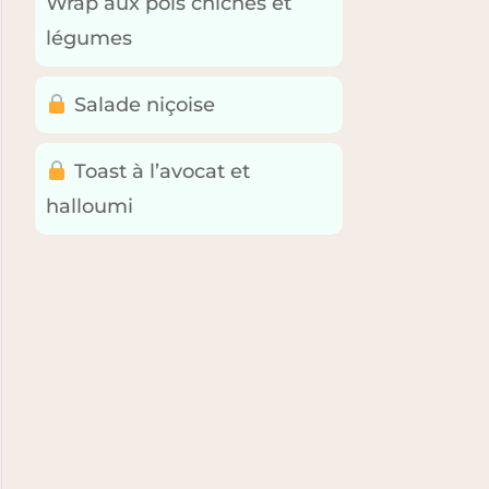
Wrap aux pois chiches et
légumes
Salade niçoise
Toast à l’avocat et
halloumi