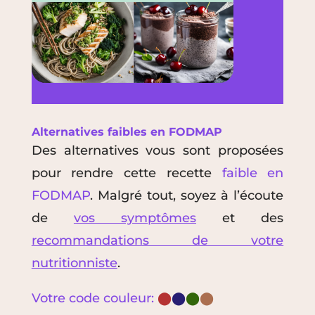
Alternatives faibles en
FODMAP
Des alternatives vous sont proposées
pour rendre cette recette
faible en
FODMAP
. Malgré tout, soyez à l’écoute
de
vos symptômes
et des
recommandations de votre
nutritionniste
.
Votre code couleur:
⬤
⬤
⬤
⬤