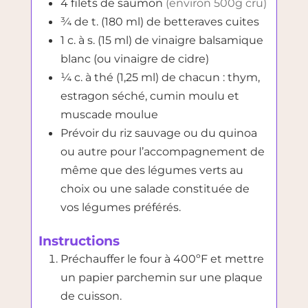
4
filets de saumon
(environ 500g cru)
¾
de t. (180 ml)
de betteraves cuites
1
c. à s. (15 ml)
de vinaigre balsamique
blanc (ou vinaigre de cidre)
¼
c. à thé (1,25 ml)
de chacun : thym,
estragon séché, cumin moulu et
muscade moulue
Prévoir du riz sauvage ou du quinoa
ou autre pour l’accompagnement de
même que des légumes verts au
choix ou une salade constituée de
vos légumes préférés.
Instructions
Préchauffer le four à 400ºF et mettre
un papier parchemin sur une plaque
de cuisson.