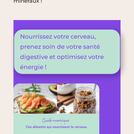
minéraux !
Nourrissez votre cerveau,
prenez soin de votre santé
digestive et optimisez votre
énergie !