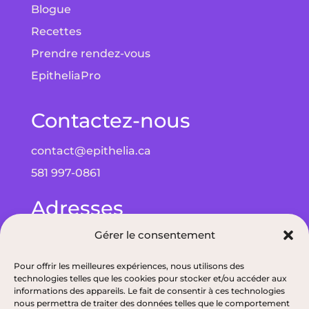
Blogue
Recettes
Prendre rendez-vous
EpitheliaPro
Contactez-nous
contact@epithelia.ca
581 997-0861
Adresses
Gérer le consentement
Bureau à Québec : 5075 Wilfrid-Hamel Blvd
bureau 215, G2E 5G3
Pour offrir les meilleures expériences, nous utilisons des
technologies telles que les cookies pour stocker et/ou accéder aux
Bureau à Alma : 193 Bd de Quen, G8B 5N3
informations des appareils. Le fait de consentir à ces technologies
nous permettra de traiter des données telles que le comportement