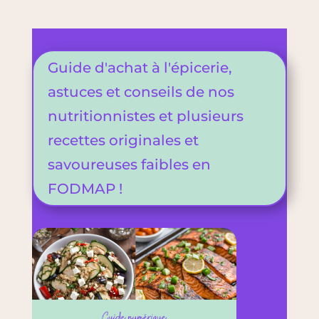
Guide d'achat à l'épicerie,
astuces et conseils de nos
nutritionnistes et plusieurs
recettes originales et
savoureuses faibles en
FODMAP !