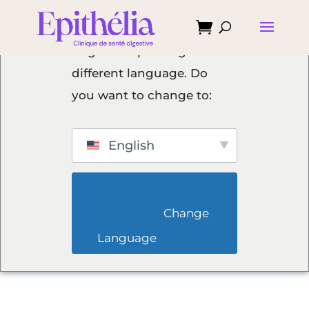

We've detected you
might be speaking a
different language. Do
you want to change to:
English
                        Change 
Language                    