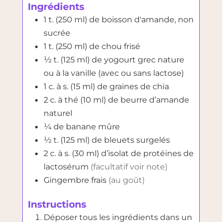
Ingrédients
1
t. (250 ml)
de boisson d'amande, non
sucrée
1
t. (250 ml)
de chou frisé
½
t. (125 ml)
de yogourt grec nature
ou à la vanille (avec ou sans lactose)
1
c. à s. (15 ml)
de graines de chia
2
c. à thé (10 ml)
de beurre d’amande
naturel
¼
de banane mûre
½
t. (125 ml)
de bleuets surgelés
2
c. à s. (30 ml)
d’isolat de protéines de
lactosérum
(facultatif voir note)
Gingembre frais
(au goût)
Instructions
Déposer tous les ingrédients dans un