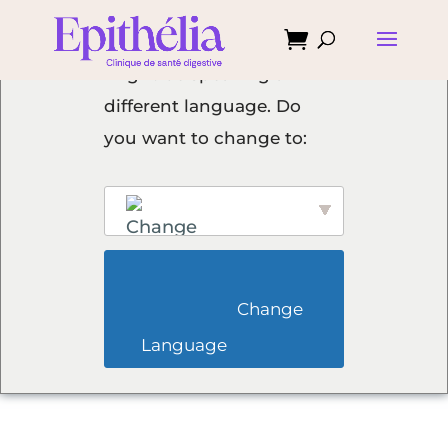

We've detected you
might be speaking a
different language. Do
you want to change to:
                        Change 
English
Language                    