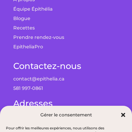
Équipe Épithélia
Blogue
Recettes
Prendre rendez-vous
EpitheliaPro
Contactez-nous
contact@epithelia.ca
581 997-0861
Adresses
Gérer le consentement
Bureau à Québec : 5075 Wilfrid-Hamel Blvd
bureau 215, G2E 5G3
Pour offrir les meilleures expériences, nous utilisons des