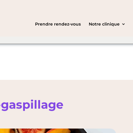
ht be speaking a
C
English
you want to
Prendre rendez-vous
Notre clinique
-gaspillage