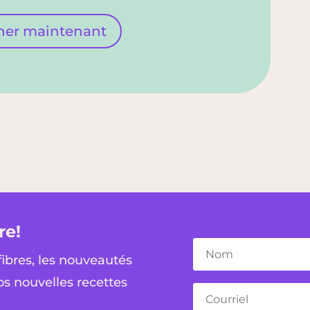
ner maintenant
re!
fibres, les nouveautés
os nouvelles recettes