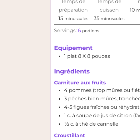
Temps de
Temps de
m
préparation
cuisson
10
m
minutes
minutes
15
35
minuscules
minuscules
Servings:
6
portions
Equipement
1 plat 8 X 8 pouces
Ingrédients
Garniture aux fruits
4
pommes
(trop mûres ou flé
3
pêches
bien mûres, tranchées
4-5
figues
fraîches ou réhydrat
1
c. à soupe
de jus de citron
(fa
½
c. à thé
de cannelle
Croustillant