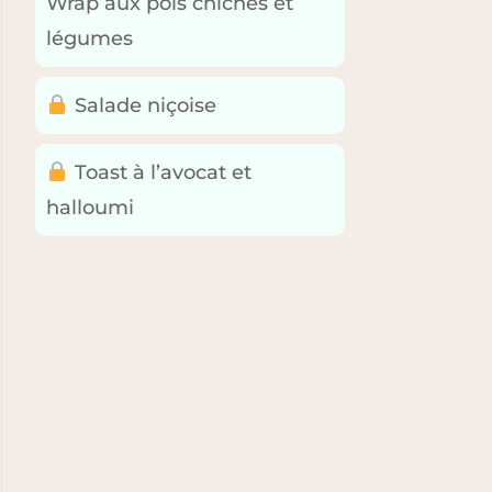
Wrap aux pois chiches et
légumes
Salade niçoise
Toast à l’avocat et
halloumi