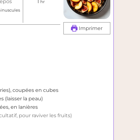
heure
repos
1
hr
inutes
inuscules
Imprimer
tries), coupées en cubes
 (laisser la peau)
ées, en lanières
cultatif, pour raviver les fruits)