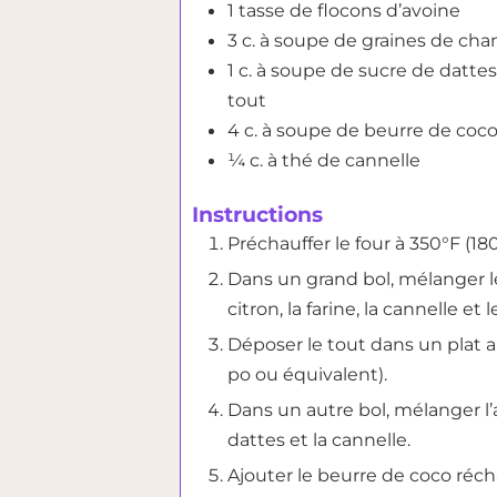
1
tasse
de flocons d’avoine
3
c. à soupe
de graines de cha
1
c. à soupe
de sucre de dattes 
tout
4
c. à soupe
de beurre de coco,
¼
c. à thé
de cannelle
Instructions
Préchauffer le four à 350°F (180
Dans un grand bol, mélanger l
citron, la farine, la cannelle et le
Déposer le tout dans un plat a
po ou équivalent).
Dans un autre bol, mélanger l’a
dattes et la cannelle.
Ajouter le beurre de coco réch