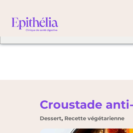
We've detected you mig
different language. Do 
change to:
Croustade anti
Dessert
,
Recette végétarienne