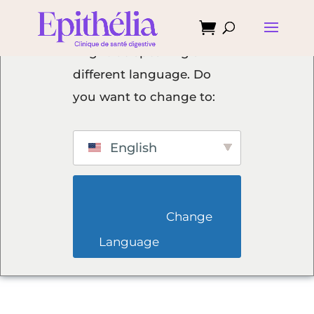

We've detected you
might be speaking a
different language. Do
you want to change to:
English
                        Change 
Language                    