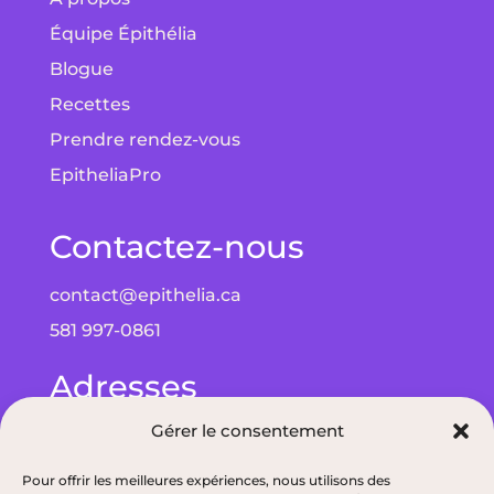
Équipe Épithélia
Blogue
Recettes
Prendre rendez-vous
EpitheliaPro
Contactez-nous
contact@epithelia.ca
581 997-0861
Adresses
Gérer le consentement
Bureau à Québec : 5075 Wilfrid-Hamel Blvd
bureau 215, G2E 5G3
Pour offrir les meilleures expériences, nous utilisons des