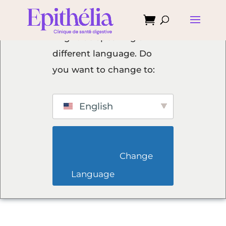

We've detected you
might be speaking a
different language. Do
you want to change to:
English
                        Change 
Language                    