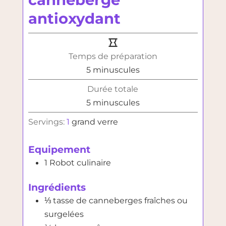
antioxydant
Temps de préparation
minutes
5
minuscules
Durée totale
minutes
5
minuscules
Servings:
1
grand verre
Equipement
1 Robot culinaire
Ingrédients
⅓
tasse
de canneberges fraîches ou
surgelées