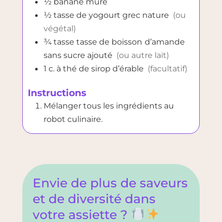
½
banane mûre
½
tasse
de yogourt grec nature
(ou
végétal)
¾
tasse
tasse de boisson
d’amande
sans sucre ajouté
(ou autre lait)
1
c. à thé
de sirop d’érable
(facultatif)
Instructions
Mélanger tous les ingrédients au
robot culinaire.
Envie de plus de saveurs
et de diversité dans
votre assiette ?