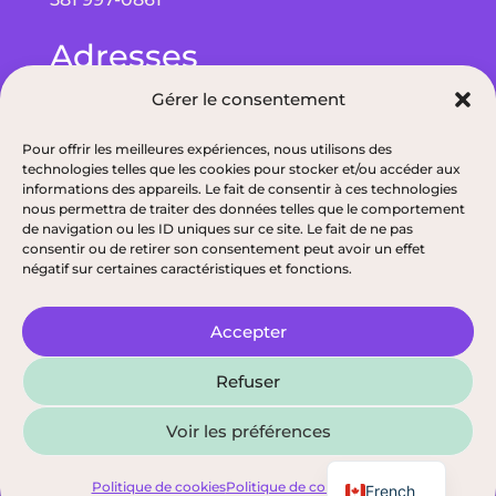
Adresses
Gérer le consentement
Bureau à Québec : 5075 Wilfrid-Hamel Blvd
bureau 215, G2E 5G3
Pour offrir les meilleures expériences, nous utilisons des
technologies telles que les cookies pour stocker et/ou accéder aux
Bureau à Alma : 193 Bd de Quen, G8B 5N3
informations des appareils. Le fait de consentir à ces technologies
nous permettra de traiter des données telles que le comportement
de navigation ou les ID uniques sur ce site. Le fait de ne pas
consentir ou de retirer son consentement peut avoir un effet
négatif sur certaines caractéristiques et fonctions.
Politique de confidentialité
|
Permis de l’ODNQ de nos nutritionnistes
|
Accepter
© 2026, Tous droits réservés, Épithélia, Clinique
Refuser
de Santé Digestive
Voir les préférences
English
Politique de cookies
Politique de confidentialité
French