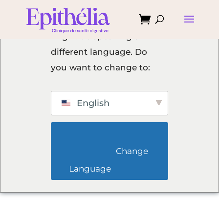

We've detected you
might be speaking a
different language. Do
you want to change to:
English
                        Change 
Language                    