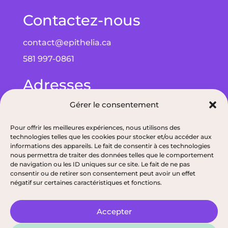
Contactez-nous
contact@epithelia.ca
581 997-0861
Adresses
Gérer le consentement
Bureau à Québec : 5075 Wilfrid-Hamel Blvd
bureau 215, G2E 5G3
Pour offrir les meilleures expériences, nous utilisons des
technologies telles que les cookies pour stocker et/ou accéder aux
Bureau à Alma : 193 Bd de Quen, G8B 5N3
informations des appareils. Le fait de consentir à ces technologies
nous permettra de traiter des données telles que le comportement
de navigation ou les ID uniques sur ce site. Le fait de ne pas
consentir ou de retirer son consentement peut avoir un effet
négatif sur certaines caractéristiques et fonctions.
Politique de confidentialité
|
Permis de l’ODNQ de nos nutritionnistes
|
Accepter