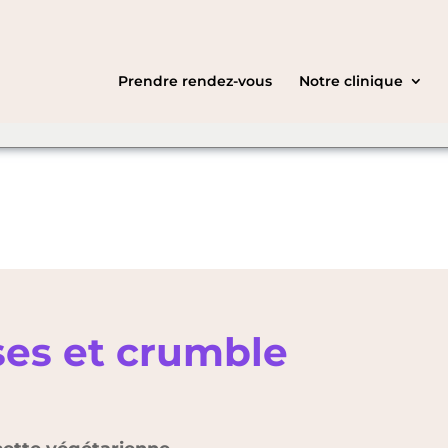
ht be speaking a
C
you want to
Prendre rendez-vous
Notre clinique
English
ises et crumble