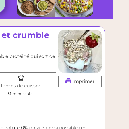
s et crumble
mble protéiné qui sort de
Imprimer
Temps de cuisson
minutes
0
minuscules
ec nature 0%
(privilégier si possible un