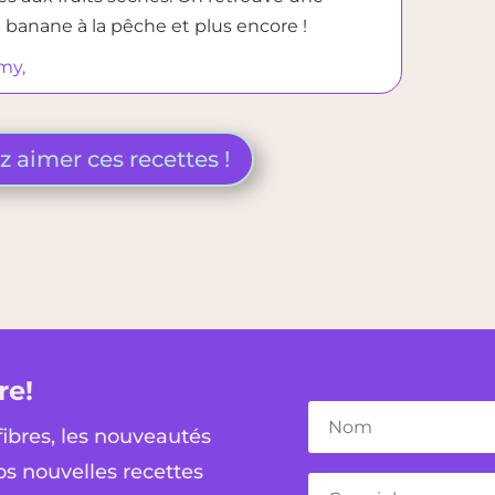
la banane à la pêche et plus encore !
my,
 aimer ces recettes !
re!
fibres, les nouveautés
os nouvelles recettes