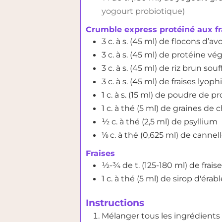
yogourt probiotique)
Crumble express protéiné aux fr
3
c. à s. (45 ml)
de flocons d’av
3
c. à s. (45 ml)
de protéine vég
3
c. à s. (45 ml)
de riz brun souf
3
c. à s. (45 ml)
de fraises lyophi
1
c. à s. (15 ml)
de poudre de prot
1
c. à thé (5 ml)
de graines de c
½
c. à thé (2,5 ml)
de psyllium
⅛
c. à thé (0,625 ml)
de cannel
Fraises
½-¾
de t. (125-180 ml)
de fraise
1
c. à thé (5 ml)
de sirop d'érabl
Instructions
Mélanger tous les ingrédients