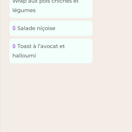
Wrap aux pois chiches et
légumes
🔒
Salade niçoise
🔒
Toast à l’avocat et
halloumi