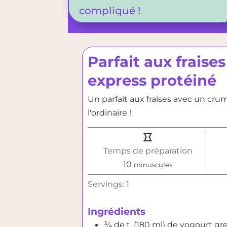
compliqué !
Parfait aux fraise
express protéiné
Un parfait aux fraises avec un cru
l'ordinaire !
Temps de préparation
minutes
10
minuscules
Servings:
1
Ingrédients
¾
de t. (180 ml)
de yogourt gr