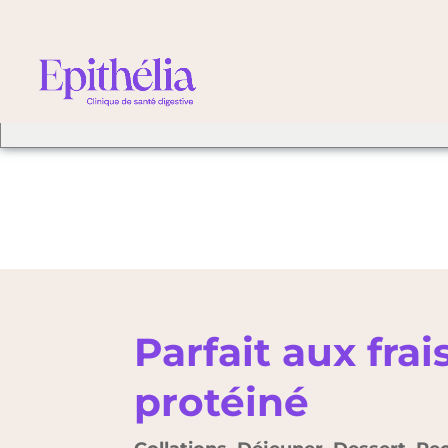
We've detected you mig
different language. Do 
change to:
Parfait aux fra
protéiné