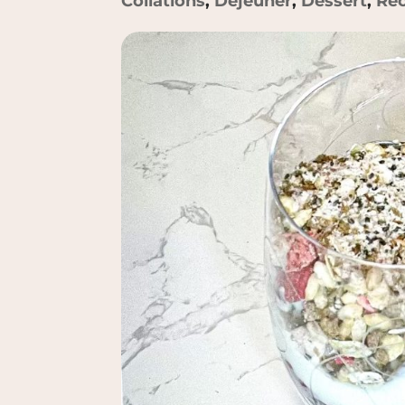
Collations
,
Déjeuner
,
Dessert
,
Rec