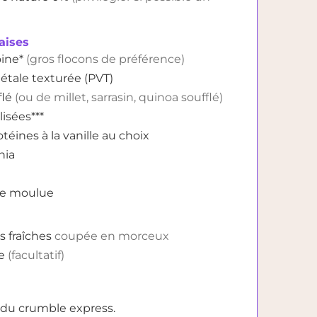
aises
oine*
(gros flocons de préférence)
étale texturée (PVT)
flé
(ou de millet, sarrasin, quinoa soufflé)
lisées***
éines à la vanille au choix
hia
le moulue
s fraîches
coupée en morceux
e
(facultatif)
 du crumble express.