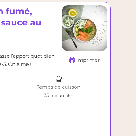
n fumé,
 sauce au
asse l’apport quotidien
Imprimer
-3. On aime !
Temps de cuisson
minutes
35
minuscules