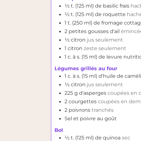
½
t. (125 ml)
de basilic frais
hac
½
t. (125 ml)
de roquette
hach
1
t. (250 ml)
de fromage cottag
2
petites gousses d'ail
émincé
½
citron
jus seulement
1
citron
zeste seulement
1
c. à s. (15 ml)
de levure nutriti
Légumes grillés au four
1
c. à s. (15 ml)
d'huile de caméli
½
citron
jus seulement
225
g
d'asperges
coupées en de
2
courgettes
coupées en demi
2
poivrons
tranchés
Sel et poivre au goût
Bol
½
t. (125 ml)
de quinoa
sec