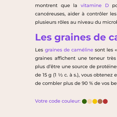
montrent que la
vitamine D
pou
cancéreuses, aider à contrôler les
plusieurs rôles au niveau du microb
Les graines de c
Les
graines de caméline
sont les «
graines affichent une teneur trè
plus d’être une source de protéin
de 15 g (1 ½ c. à s.), vous obtenez 
de combler plus de 90 % de vos be
Votre code couleur:
⬤
⬤
⬤
⬤
⬤