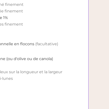
hé finement
ée finement
e 1%
es finement
onnelle en flocons
(facultative)
ne (ou d'olive ou de canola)
ux sur la longueur et la largeur
-lunes