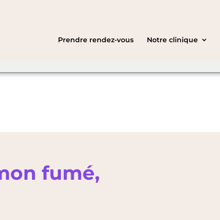
ht be speaking a
C
English
you want to
Prendre rendez-vous
Notre clinique
mon fumé,
s