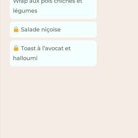
Wrap aux pois chiches et
légumes
Salade niçoise
Toast à l’avocat et
halloumi