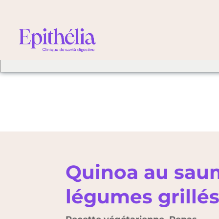
We've detected you mig
different language. Do 
change to:
Quinoa au sau
légumes grillé