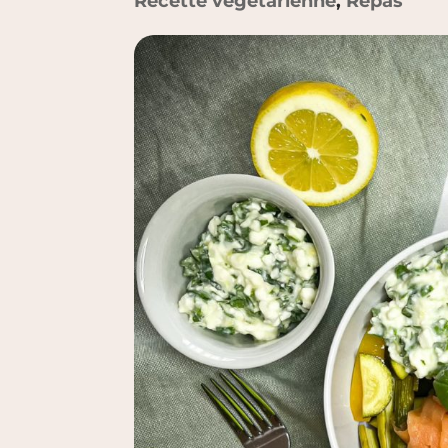
Recette végétarienne
,
Repas