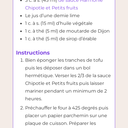
3
c. à s. (45 ml)
de sauce Harmonie
Chipotle et Petits fruits
Le jus d’une demie lime
1
c. à s. (15 ml)
d’huile végétale
1
c. à thé (5 ml)
de moutarde de Dijon
1
c. à thé (5 ml)
de sirop d’érable
Instructions
Bien éponger les tranches de tofu
puis les déposer dans un bol
hermétique. Verser les 2/3 de la sauce
Chipotle et Petits fruits puis laisser
mariner pendant un minimum de 2
heures.
Préchauffer le four à 425 degrés puis
placer un papier parchemin sur une
plaque de cuisson. Préparer les