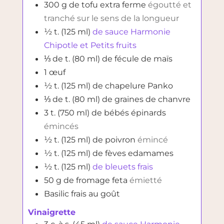
300
g
de tofu extra ferme
égoutté et
tranché sur le sens de la longueur
½
t. (125 ml)
de sauce Harmonie
Chipotle et Petits fruits
⅓
de t. (80 ml)
de fécule de maïs
1
œuf
½
t. (125 ml)
de chapelure Panko
⅓
de t. (80 ml)
de graines de chanvre
3
t. (750 ml)
de bébés épinards
émincés
½
t. (125 ml)
de poivron
émincé
½
t. (125 ml)
de fèves edamames
½
t. (125 ml)
de bleuets frais
50
g
de fromage feta
émietté
Basilic frais au goût
Vinaigrette