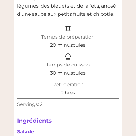
légumes, des bleuets et de la feta, arrosé
d’une sauce aux petits fruits et chipotle.
Temps de préparation
minutes
20
minuscules
Temps de cuisson
minutes
30
minuscules
Réfrigération
heures
2
hres
Servings:
2
Ingrédients
Salade