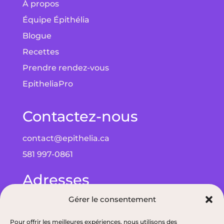
À propos
Équipe Épithélia
Blogue
Recettes
Prendre rendez-vous
EpitheliaPro
Contactez-nous
contact@epithelia.ca
581 997-0861
Adresses
Gérer le consentement
Bureau à Québec : 5075 Wilfrid-Hamel Blvd
bureau 215, G2E 5G3
Pour offrir les meilleures expériences, nous utilisons des