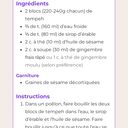
Ingrédients
2
blocs (220-240g chacun)
de
tempeh
⅔
de t. (160 ml)
d’eau froide
⅓
de t. (80 ml)
de sirop d’érable
2
c. à thé (10 ml)
d’huile de sésame
2
c. à soupe (30 ml)
de gingembre
frais râpé
ou 1 c. à thé de gingembre
moulu (selon préférence)
Garniture
Graines de sésame décortiquées
Instructions
Dans un poêlon, faire bouillir les deux
blocs de tempeh dans l’eau, le sirop
d’érable et l’huile de sésame. Faire
bouillir jusqu’à ce que toute l’eau se