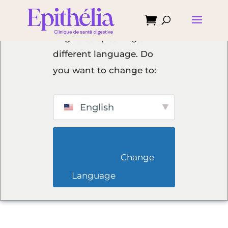

We've detected you
might be speaking a
different language. Do
you want to change to:
English
                        Change 
Language                    