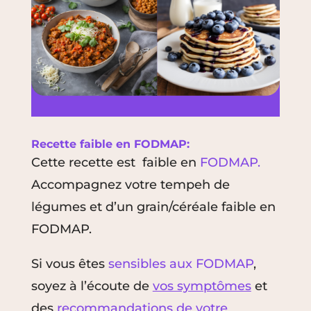
Recette faible en FODMAP:
Cette recette est faible en
FODMAP.
Accompagnez votre tempeh de
légumes et d’un grain/céréale faible en
FODMAP.
Si vous êtes
sensibles aux FODMAP
,
soyez à l’écoute de
vos symptômes
et
des
recommandations de
votre