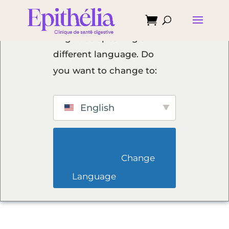

We've detected you
might be speaking a
different language. Do
you want to change to:
English
                        Change 
Language                    