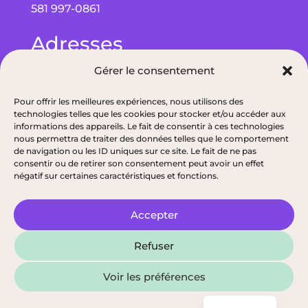
581 997-0861
Adresses
Gérer le consentement
Bureau à Québec : 5075 Wilfrid-Hamel Blvd
bureau 215, G2E 5G3
Pour offrir les meilleures expériences, nous utilisons des
technologies telles que les cookies pour stocker et/ou accéder aux
Bureau à Alma : 193 Bd de Quen, G8B 5N3
informations des appareils. Le fait de consentir à ces technologies
nous permettra de traiter des données telles que le comportement
de navigation ou les ID uniques sur ce site. Le fait de ne pas
consentir ou de retirer son consentement peut avoir un effet
négatif sur certaines caractéristiques et fonctions.
Politique de confidentialité
|
Permis de l’ODNQ de nos nutritionnistes
|
Accepter
© 2026, Tous droits réservés, Épithélia, Clinique
Refuser
de Santé Digestive
Voir les préférences
English