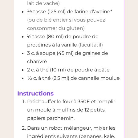
lait de vache)
½
tasse (125 ml)
de farine d’avoine*
(ou de blé entier si vous pouvez
consommer du gluten)
⅓
tasse (80 ml)
de poudre de
protéines à la vanille
(facultatif)
3
c. à soupe (45 ml)
de graines de
chanvre
2
c. à thé (10 ml)
de poudre à pâte
½
c. à thé (2,5 ml)
de cannelle moulue
Instructions
Préchauffer le four à 350F et remplir
un moule à muffins de 12 petits
papiers parchemin.
Dans un robot mélangeur, mixer les
ingrédients suivants (bananes, kale,