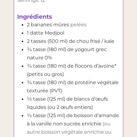
Ingrédients
2
bananes mûres
pelées
1
datte Medjool
2
tasses (500 ml)
de chou frisé / kale
¾
tasse (180 ml)
de yogourt grec
nature 0%
¾
tasse (180 ml)
de flocons d’avoine*
(petits ou gros)
¾
tasse (180 ml)
de protéine végétale
texturée (PVT)
½
tasse (125 ml)
de blancs d’œufs
liquides (ou 2 œufs entiers)
½
tasse (125 ml)
de boisson d’amande
à la vanille non sucrée enrichie
(ou
autre boisson végétale enrichie ou