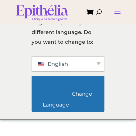

We've detected you
might be speaking a
different language. Do
you want to change to:
English
                        Change 
Language                    